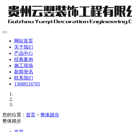
网站首页
关于我们
产品中心
经典案例
施工现场
新闻资讯
联系我们
13688516705
您的位置：
首页
>
整体踏步
整体踏步
首页