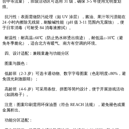
合中等流量），班级活动区可选用 31 级，确保 3-5 年使用无明显划
痕。​
抗污性：表面需做防污处理（如 UV 涂层），酱油、果汁等污渍能在
24 小时内擦除无残留，耐酸碱性能（pH 值 3-11 范围内无腐蚀），便
于日常消毒（可耐受 84 消毒液擦拭）。​
耐温性：耐高温≥60℃（防止热水杯烫出痕迹），耐低温≥-10℃（避
免冬季脆化），适合北方有暖气、南方有空调的环境。​
四、设计适配：兼顾童趣与功能分区​
图案与颜色：​
低龄班（2-3 岁）可选卡通动物、数字字母图案（色彩明度≤80%，避
免强光刺激眼睛）；​
高龄班（4-6 岁）可采用条纹、拼图等简约设计，便于开展游戏活动
（如跳格子）。​
注意：图案印刷需用环保油墨（符合 REACH 法规），避免褪色或重
金属析出。​
功能分区适配：​