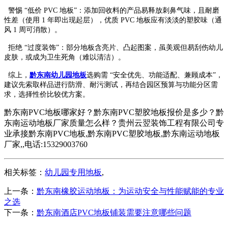
警惕 “低价 PVC 地板”：添加回收料的产品易释放刺鼻气味，且耐磨
性差（使用 1 年即出现起层），优质 PVC 地板应有淡淡的塑胶味（通
风 1 周可消散）。​
拒绝 “过度装饰”：部分地板含亮片、凸起图案，虽美观但易刮伤幼儿
皮肤，或成为卫生死角（难以清洁）。​
综上，
黔东南幼儿园地板
选购需 “安全优先、功能适配、兼顾成本”，
建议先索取样品进行防滑、耐污测试，再结合园区预算与功能分区需
求，选择性价比较优方案。
黔东南PVC地板哪家好？黔东南PVC塑胶地板报价是多少？黔
东南运动地板厂家质量怎么样？贵州云翌装饰工程有限公司专
业承接黔东南PVC地板,黔东南PVC塑胶地板,黔东南运动地板
厂家,,电话:15329003760
相关标签：
幼儿园专用地板
,
上一条：
黔东南橡胶运动地板：为运动安全与性能赋能的专业
之选
下一条：
黔东南酒店PVC地板铺装需要注意哪些问题