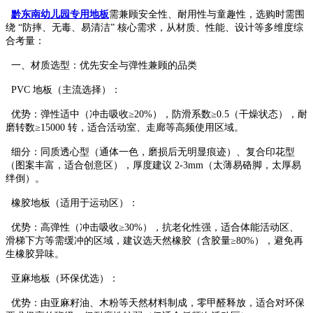
黔东南幼儿园专用地板
需兼顾安全性、耐用性与童趣性，选购时需围
绕 “防摔、无毒、易清洁” 核心需求，从材质、性能、设计等多维度综
合考量：​
一、材质选型：优先安全与弹性兼顾的品类​
PVC 地板（主流选择）：​
优势：弹性适中（冲击吸收≥20%），防滑系数≥0.5（干燥状态），耐
磨转数≥15000 转，适合活动室、走廊等高频使用区域。​
细分：同质透心型（通体一色，磨损后无明显痕迹）、复合印花型
（图案丰富，适合创意区），厚度建议 2-3mm（太薄易硌脚，太厚易
绊倒）。​
橡胶地板（适用于运动区）：​
优势：高弹性（冲击吸收≥30%），抗老化性强，适合体能活动区、
滑梯下方等需缓冲的区域，建议选天然橡胶（含胶量≥80%），避免再
生橡胶异味。​
亚麻地板（环保优选）：​
优势：由亚麻籽油、木粉等天然材料制成，零甲醛释放，适合对环保