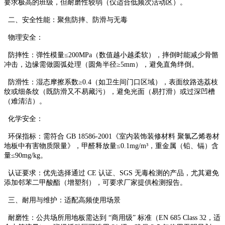
要求极高的班级，但耐磨性较弱（仅适合低频次活动区）。​
二、安全性能：聚焦防摔、防滑与无毒​
物理安全：​
防摔性：弹性模量≤200MPa（数值越小越柔软），摔倒时能减少骨骼
冲击，边缘需做圆弧处理（圆角半径≥5mm），避免直角绊倒。​
防滑性：湿态摩擦系数≥0.4（如卫生间门口区域），表面纹路选荔枝
纹或细条纹（既防滑又不易藏污），避免光面（易打滑）或过深凹槽
（难清洁）。​
化学安全：​
环保指标：需符合 GB 18586-2001《室内装饰装修材料 聚氯乙烯卷材
地板中有害物质限量》，甲醛释放量≤0.1mg/m³，重金属（铅、镉）含
量≤90mg/kg。​
认证要求：优先选择通过 CE 认证、SGS 无毒检测的产品，尤其避免
添加邻苯二甲酸酯（增塑剂），可要求厂家提供检测报告。​
三、耐用与维护：适配高频使用场景​
耐磨性：公共场所用地板需达到 “商用级” 标准（EN 685 Class 32，适