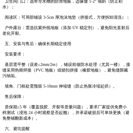
卫生间门口：选带导水槽的防滑地板，边缘做 1-2° 倾斜（防止积
水）；​
阅读区：可局部铺设 3-5cm 厚泡沫地垫（拼接式，方便拆卸清洗）；​
户外露台：需选抗紫外线地板（添加 UV 稳定剂），避免阳光直射后
老化开裂。​
五、安装与售后：确保长期稳定使用​
安装要求：​
基层需平整（误差≤2mm/2m），铺设前做防水处理（尤其一楼），接
缝采用热熔焊接（PVC 地板）或锁扣拼接（橡胶地板），避免缝隙藏
污纳垢。​
墙角、门框处需预留 5-10mm 伸缩缝（防止热胀冷缩起拱）。​
售后保障：​
质保期≥5 年（覆盖脱胶、开裂等质量问题），要求厂家提供免费小
样测试（浸泡 24 小时观察是否起翘），并承诺破损后可单块更换（避
免整铺翻新成本）。​
六、避坑提醒​